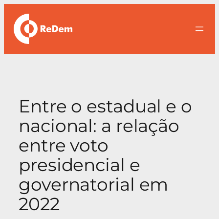
Pular
para
o
conteúdo
Entre o estadual e o
nacional: a relação
entre voto
presidencial e
governatorial em
2022